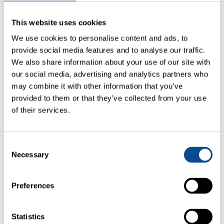
Werner Zimmermann
Sujets connexes
This website uses cookies
We use cookies to personalise content and ads, to
provide social media features and to analyse our traffic.
We also share information about your use of our site with
our social media, advertising and analytics partners who
may combine it with other information that you’ve
provided to them or that they’ve collected from your use
of their services.
Consent
Necessary
Selection
2019.09.27
VILLA LOUISE
Björn Swanson *
Preferences
Chef berlinois a enthousiasmé les invités par sa
nouvelle cuisine allemande.
Statistics