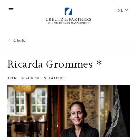
NL
Chefs
Ricarda Grommes *
AKEN
2024.10.18
VILLA LOUISE