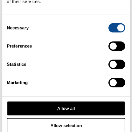
of their services.
Consent
Necessary
Selection
Creutz & Partners
The Art of Asset Management S.A.
Preferences
18, Duarrefstrooss
L-9944 Beiler
Statistics
Tel:
+352 978 22 11
Fax: +352 978 22 10
Marketing
E-Mail:
info@creutz-partners.com
Allow all
OVER ONS
Allow selection