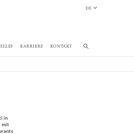
DE
ELLES
KARRIERE
KONTAKT
i in
 mit
urants