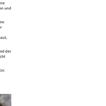
ine
on und
ine
ür
laut,
und der
cht
 zu