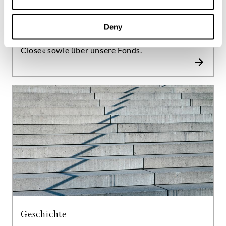
Corporate News
Bleiben Sie auf dem Laufenden: Lesen Sie
Deny
Neuigkeiten aus unserem Unternehmen, den
Repräsentanzen »Villa Louise« und »Always
Close« sowie über unsere Fonds.
Geschichte