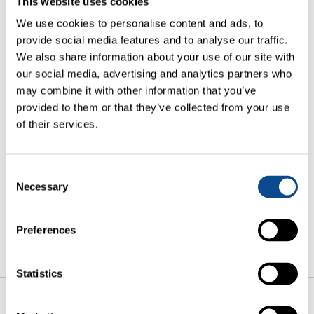
This website uses cookies
la société de gestion Creutz & Partners.
We use cookies to personalise content and ads, to
Oui, j’ai lu, compris et accepté les informations
provide social media features and to analyse our traffic.
concernant la restriction de vente ainsi que les conditions
We also share information about your use of our site with
d’utilisation et les avis juridiques.
our social media, advertising and analytics partners who
may combine it with other information that you’ve
provided to them or that they’ve collected from your use
of their services.
OUI, J´ACCEPTE
Consent
Necessary
Selection
NON, JE N´ ACCEPTE PAS
Preferences
Statistics