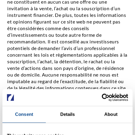
ne constituent en aucun cas une offre ou une
invitation à la vente, l’achat ou la souscription d’un
instrument financier. De plus, toutes les informations
et opinions figurant sur ce site web ne peuvent pas
être considérées comme des conseils
d’investissements ou toute autre forme de
recommandation. Il est conseillé aux investisseurs
potentiels de demander l’avis d’un professionnel
concernant les lois et règlementations applicables à la
souscription, l’achat, la détention, le rachat ou la
vente d’actions dans son pays d’origine, de résidence
ou de domicile. Aucune responsabilité ne nous est
imputable au regard de l’exactitude, de la fiabilité ou
de la légalité des informations contenues dans ce site
web, ni du contenu de tout site web en lien à ce site.
Les investisseurs sont explicitement avertis que
toutes les décisions d’investissement ne doivent être
prises qu’après une lecture approfondie du
Consent
Details
About
prospectus de vente, des informations clés pour
l'investisseur ainsi que du dernier rapport annuel. Ces
documents sont disponibles gratuitement auprès de